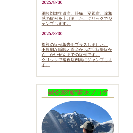
2025/8/30
網膜剝離後遺症、眼痛、変視症、違和
感の症例を上げました。クリックでジ
ャンプします。
2025/8/30
複視の症例報告をプラスしました。
不規則な睡眠と過労からの症状発症か
ら、かいぜんまでの症例です。
クリックで複視症例集にジャンプしま
す。
鍼灸薬剤師髙木ブログ