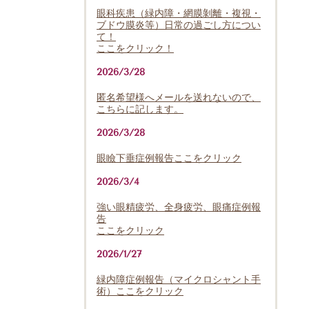
眼科疾患（緑内障・網膜剝離・複視・
ブドウ膜炎等）日常の過ごし方につい
て！
ここをクリック！
2026/3/28
匿名希望様へメールを送れないので、
こちらに記します。
2026/3/28
眼瞼下垂症例報告ここをクリック
2026/3/4
強い眼精疲労、全身疲労、眼痛症例報
告
ここをクリック
2026/1/27
緑内障症例報告（マイクロシャント手
術）ここをクリック