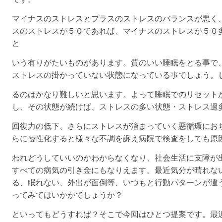
マイナスのストレスとプラスのストレスのバランスが悪く
スのストレスが５０であれば、マイナスのストレスが５０
と
いう有りがたいものがあります。質のいい睡眠をとる事で
ストレスの掛かっていない状態になっている事でしょう。
るのはかなり難しいと思います。よって睡眠でのリセット
し、その状態が続けば、ストレスの多い状態・
ストレス過
回復力の低下、さらにストレスが溜まっていく悪循環にお
らに慢性化すると様々な不調を訴え病院で検査をしても原
われどうしていいのかわからなくなり、社会生活に支障が
すべての病気の引き金にもなりえます。最近気分が晴れな
る、眠れない、外出が面倒等、いつもと行動パターンが違
ってみてはいかがでしょうか？
といってもどうすれば？そこで今回はひとつ提案です。最