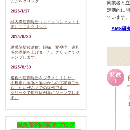
ここをクリック
同業者と立
定期的に開
2026/1/27
でいます。
緑内障症例報告（マイクロシャント手
術）ここをクリック
AMS研
2025/8/30
網膜剝離後遺症、眼痛、変視症、違和
感の症例を上げました。クリックでジ
ャンプします。
2025/8/30
複視の症例報告をプラスしました。
不規則な睡眠と過労からの症状発症か
ら、かいぜんまでの症例です。
クリックで複視症例集にジャンプしま
す。
鍼灸薬剤師髙木ブログ