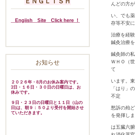
ＥＮＧＬＩＳＨ
んどの方が
い、
でも薬
Engiish Site Click here ！
存等不安に
治
療を経験
鍼灸治療を
鍼灸師の私
ＷＨＯ（世
お知らせ
て
い
ます。東
２０２６年・8月のお休み案内です。
2日・１６日・３０日の日曜日は、お
「はり」の
休みです。
不定
９日・２３日の日曜日と１１日（山の
愁訴の殆ど
日)は、朝９：５０より受付を開始させ
ていただきます。
を発揮しま
は五臓六腑
れ
消化器官