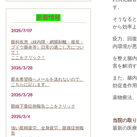
す。
新着情報
そうなると
から効率よ
2026/7/07
疫力、回復
眼科疾患（緑内障・網膜剝離・複視・
内環境が悪
ブドウ膜炎等）日常の過ごし方につい
て！
ここをクリック！
を整え腸内
害を解消す
2026/3/28
また、腸
内
匿名希望様へメールを送れないので、
こちらに記します。
効促進作用
2026/3/28
薬物療法、
眼瞼下垂症例報告ここをクリック
2026/3/4
当院の取り
最新の医療
強い眼精疲労、全身疲労、眼痛症例報
告