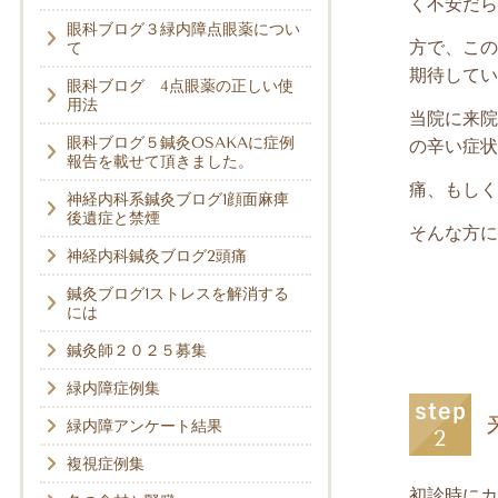
く不安だら
眼科ブログ３緑内障点眼薬につい
方で、この
て
期待してい
眼科ブログ 4点眼薬の正しい使
用法
当院に来院
眼科ブログ５鍼灸OSAKAに症例
の辛い症状
報告を載せて頂きました。
痛、もしく
神経内科系鍼灸ブログ1顔面麻痺
後遺症と禁煙
そんな方に
神経内科鍼灸ブログ2頭痛
鍼灸ブログ1ストレスを解消する
には
鍼灸師２０２５募集
緑内障症例集
緑内障アンケート結果
複視症例集
初診時にカ