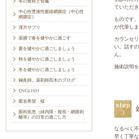
冬の食材と腎臓
ていただき
中心性漿液性脈絡網膜症（中心性
網膜症）
ものです。
が代筆しま
漢方サプリ
薬膳で春を健やかに過ごす
カウンセリ
い。話すの
夏を健やかに過ごしましょう
ん。
秋を健やかに過ごしましょう
施術説明を
冬を健やかに過ごしましょう
鍼灸師。薬剤師髙木のブログ
ENGLISH
匿名希望 様
眼科疾患（緑内障・複視・網膜剥
離等）の日常の過ごし方
なるべく不
早く丁寧な