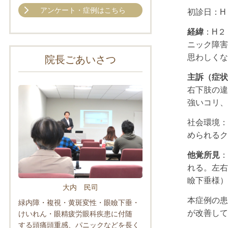
アンケート・症例はこちら
初診日：
H
経緯
：
H
２
ニック障害
思わしくな
院長ごあいさつ
主訴（症状
右下肢の違
強いコリ、
社会環境：
められるク
他覚所見
：
れる。左右
瞼下垂様）
大内 民司
本症例の患
緑内障・複視・黄斑変性・眼瞼下垂・
が改善して
けいれん・眼精疲労眼科疾患に付随
する頭痛頭重感、パニックなどを長く