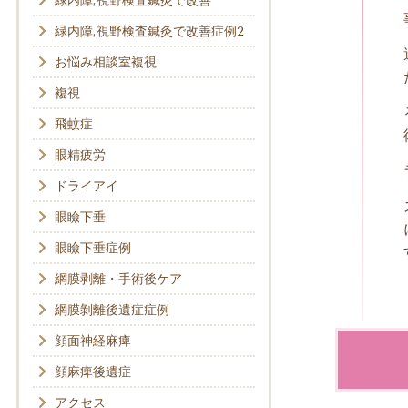
緑内障,視野検査鍼灸で改善
緑内障,視野検査鍼灸で改善症例2
お悩み相談室複視
複視
飛蚊症
眼精疲労
ドライアイ
眼瞼下垂
眼瞼下垂症例
網膜剥離・手術後ケア
網膜剝離後遺症症例
顔面神経麻痺
顔麻痺後遺症
アクセス