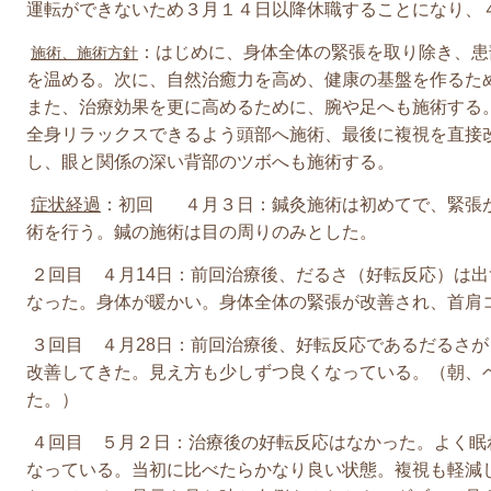
運転ができないため３月１４日以降休職することになり、
：はじめに、身体全体の緊張を取り除き、患
施術、施術方針
を温める。次に、自然治癒力を高め、健康の基盤を作るた
また、治療効果を更に高めるために、腕や足へも施術する
全身リラックスできるよう頭部へ施術、最後に複視を直接
し、眼と関係の深い背部のツボへも施術する。
症状経過
：初回 ４月３日：鍼灸施術は初めてで、緊張
術を行う。鍼の施術は目の周りのみとした。
２回目 ４月14日：前回治療後、だるさ（好転反応）は
なった。身体が暖かい。身体全体の緊張が改善され、首肩
３回目 ４月28日：前回治療後、好転反応であるだるさ
改善してきた。見え方も少しずつ良くなっている。（朝、
た。）
４回目 ５月２日：治療後の好転反応はなかった。よく眠
なっている。当初に比べたらかなり良い状態。複視も軽減