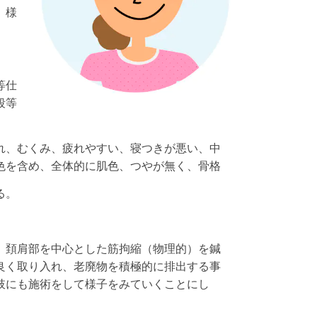
。様
等仕
段等
れ、むくみ、疲れやすい、寝つきが悪い、中
色を含め、全体的に肌色、つやが無く、骨格
る。
、頚肩部を中心とした筋拘縮（物理的）を鍼
良く取り入れ、老廃物を積極的に排出する事
肢にも施術をして様子をみていくことにし