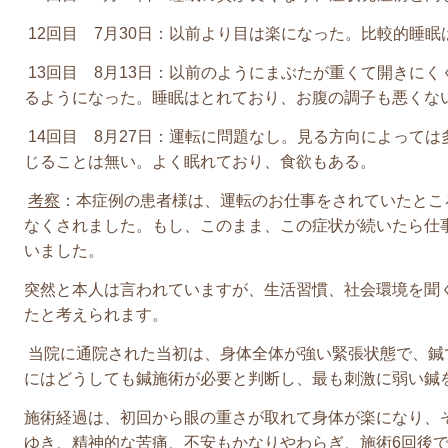
12回目 7月30日：以前より目は楽になった。比較的睡
13回目 8月13日：以前のようにまぶたが重くて開きに
るようになった。睡眠はとれており、お腹の調子も悪くな
14回目 8月27日：運転に問題なし。見る方向によって
じることは無い。よく眠れており、食欲もある。
考察
：本症例の患者様は、運転のお仕事をされていたとこ
なくされました。もし、このまま、この症状が続いたら仕
いました。
突然と本人は言われていますが、生活習慣、社会環境を聞
たと考えられます。
当院に通院された当初は、身体全体が強い緊張状態で、鍼
にはどうしても鍼施術が必要と判断し、最も刺激に弱い鍼
施術経過は、初回から眼の重さが取れて身体が楽になり、
ゆき、精神的な苦痛、不安もかなりやわらぎ、施術
6
回後