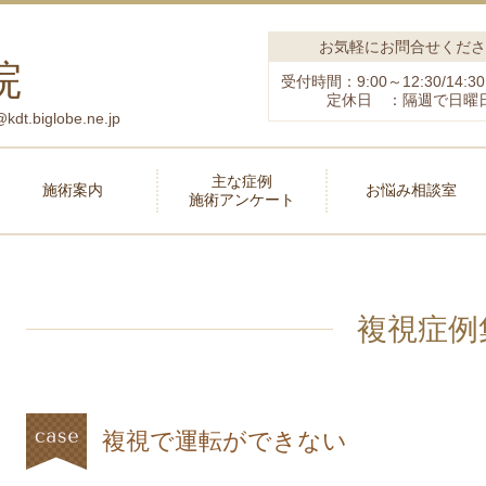
お気軽にお問合せくださ
院
受付時間：9:00～12:30/14:30
定休日 ：隔週で日曜
biglobe.ne.jp
主な症例
施術案内
お悩み相談室
施術アンケート
複視症例
複視で運転ができない