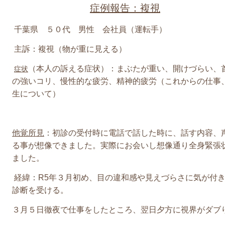
症例報告：複視
千葉県 ５０代 男性 会社員（運転手）
主訴：複視（物が重に見える）
（本人の訴える症状）：まぶたが重い、開けづらい、
症状
の強いコリ、慢性的な疲労、精神的疲労（これからの仕事
生について）
他覚所見
：初診の受付時に電話で話した時に、話す内容、
る事が想像できました。実際にお会いし想像通り全身緊張
ました。
経緯：R5年３月初め、目の違和感や見えづらさに気が付
診断を受ける。
３月５日徹夜で仕事をしたところ、翌日夕方に視界がダブ