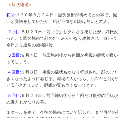
＜症状経過＞
初回
:
Ｈ３０年８月２４日：鍼灸施術が初めてとの事で、鍼
いと覚悟をしていたが、殆ど不快な刺激は無いと本人。
２回目
:
８月２９日：前回ご少しダルさを感じたが、好転
った。１回の施術で顔のむくみがかなり改善され、目がパ
今日より通常の施術開始。
３回目
:
９月４日：前回施術後から何回か複視の症状が良
ってしまう。
４回目
:
９月８日：複視の症状もかなり軽減され、顔のむ
きくなったように感じる。職場の人からも、肌ツヤと目が
と安心されていた。睡眠の質も良くなってきた。
５回目
:
９月２４日：前回施術後から１回だけ複視の症状
の訴えもかなり改善。
１クールを終了し今後の施術について話した。まだ再発の