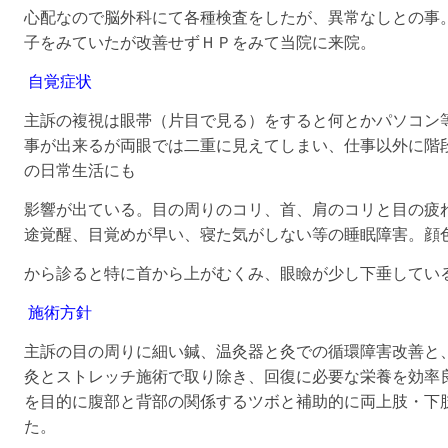
心配なので脳外科にて各種検査をしたが、異常なしとの事
子をみていたが改善せずＨＰをみて当院に来院。
自覚症状
主訴の複視は眼帯（片目で見る）をすると何とかパソコン
事が出来るが両眼では二重に見えてしまい、仕事以外に階
の日常生活にも
影響が出ている。目の周りのコリ、首、肩のコリと目の疲
途覚醒、目覚めが早
い、寝た気がしない等の睡眠障害。
顔
から診ると特に首から上がむくみ、眼瞼が少し下垂してい
施術方針
主訴の目の周りに細い鍼、温灸器と灸での循環障害改善と
灸とストレッチ施術で取り除き、回復に必要な栄養を効率
を目的に腹部と背部の関係するツボと補助的に両上肢・下
た。