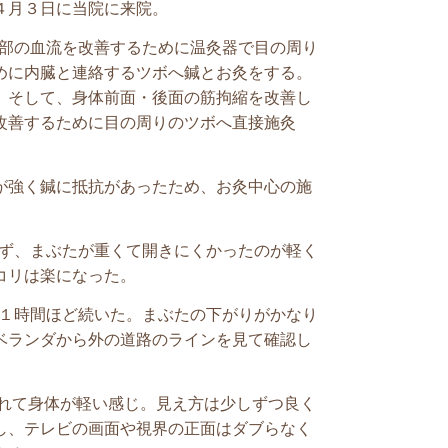
４月３日に当院に来院。
部の血流を改善するために温灸器で目の周り
めに内臓と連絡するツボへ鍼とお灸をする。
。そして、身体前面・後面の筋拘縮を改善し
改善するために目の周りのツボへ直接施灸
が強く鍼に抵抗があったため、お灸中心の施
出ず、まぶたが重くて開きにくかったのが軽く
コリは楽になった。
が１時間ほど続いた。まぶたの下がりがかなり
ベランダから外の道路のラインを見て確認し
れて身体が軽い感じ。見え方は少しずつ良く
し、テレビの画面や視界の正面はダブらなく