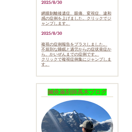
2025/8/30
網膜剝離後遺症、眼痛、変視症、違和
感の症例を上げました。クリックでジ
ャンプします。
2025/8/30
複視の症例報告をプラスしました。
不規則な睡眠と過労からの症状発症か
ら、かいぜんまでの症例です。
クリックで複視症例集にジャンプしま
す。
鍼灸薬剤師髙木ブログ