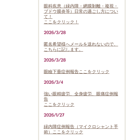
眼科疾患（緑内障・網膜剝離・複視・
ブドウ膜炎等）日常の過ごし方につい
て！
ここをクリック！
2026/3/28
匿名希望様へメールを送れないので、
こちらに記します。
2026/3/28
眼瞼下垂症例報告ここをクリック
2026/3/4
強い眼精疲労、全身疲労、眼痛症例報
告
ここをクリック
2026/1/27
緑内障症例報告（マイクロシャント手
術）ここをクリック