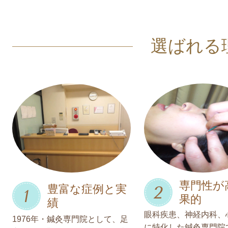
選ばれる
専門性が
豊富な症例と実
果的
績
眼科疾患、神経内科、
1976年・鍼灸専門院として、足
に特化した鍼灸専門院