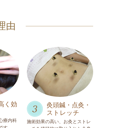
理由
高く効
灸頭鍼・点灸・
ストレッチ
心療内科
施術効果の高い、お灸とストレ
です。