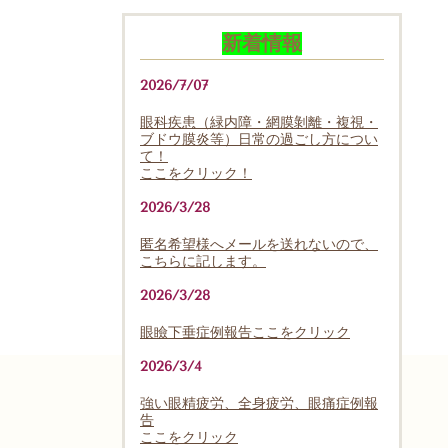
新着情報
2026/7/07
眼科疾患（緑内障・網膜剝離・複視・
ブドウ膜炎等）日常の過ごし方につい
て！
ここをクリック！
2026/3/28
匿名希望様へメールを送れないので、
こちらに記します。
2026/3/28
眼瞼下垂症例報告ここをクリック
2026/3/4
強い眼精疲労、全身疲労、眼痛症例報
告
ここをクリック