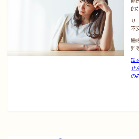
頭
的
り
不
睡
難
現
せ
の