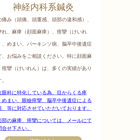
神経内科系鍼灸
の痛み（頭痛、頭重感、頭部の違和感）、
びれ、
麻痺（顔面麻痺）、痙攣（けいれ
）、めま
い、パー
キンソ病、脳卒中後遺症
ど、お悩
みをご相談ください。
特に顔面麻
・痙攣（けい
れん）は、多くの
実績があり
す。
在眼科に特化している為、目からくる疼
、めまい、眼瞼痙攣、脳卒中後遺症による
視、等に対応させていただいております。
面部の麻痺、痙攣については、メールにて
問合せ下さい。