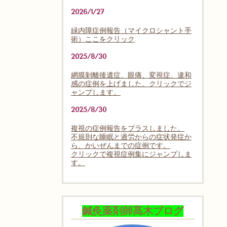
2026/1/27
緑内障症例報告（マイクロシャント手
術）ここをクリック
2025/8/30
網膜剝離後遺症、眼痛、変視症、違和
感の症例を上げました。クリックでジ
ャンプします。
2025/8/30
複視の症例報告をプラスしました。
不規則な睡眠と過労からの症状発症か
ら、かいぜんまでの症例です。
クリックで複視症例集にジャンプしま
す。
鍼灸薬剤師髙木ブログ