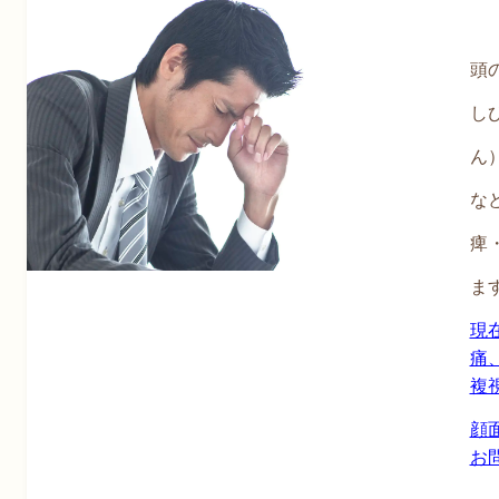
頭
し
ん
な
痺
ま
現
痛
複
顔
お