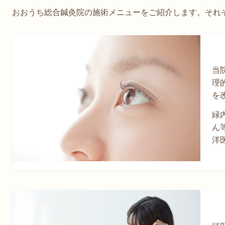
おおうち総合鍼灸院の施術メニューをご紹介します。それ
当
理
を
緑
ん
洋