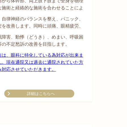
部から体幹部、両上肢下肢まで全身を物理
な施術と経絡的な施術を合わせることによ
、
自律神経のバランスを整え、パニック、
安を改善します。同時に頭痛、眼精疲労、
眠障害、動悸（どうき）、めまい、呼吸困
等の
不定愁訴の改善を目指します。
在は、眼科に特化している為対応が出来ま
ん。現在通院又は過去に通院されていた方
み対応させていただきます。
詳細はこちらへ