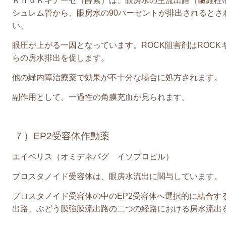
ＲｈｏＫキナーゼ（酵素）は、眼房水の主流出路（繊維柱
シュレム管から、眼房水の
90
パーセントが排出されるとさ
い、
眼圧が上がる一因となっています。
ROCK
阻害剤は
ROCK
らの房水排出を促します。
他の緑内障治療薬で効果が不十分な場合に処方されます。
副作用として、一過性の角膜充血が見られます。
７）
EP2
受容体作動薬
エイベリス（オミデネパグ イソプロピル）
プロスタノイド受容体は、眼房水流出に関与しています。
プロスタノイド受容体の中の
EP2
受容体へ選択的に結合す
出路、ぶどう膜強膜流出路の二つの経路における房水流出