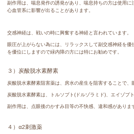
副作用は、喘息発作の誘発があり、喘息持ちの方は使用に
心血管系に影響が出ることがあります。
交感神経は、戦いの時に興奮する神経と言われています。
眼圧が上がらない為には、リラックスして副交感神経を優
を優位にしますので緑内障の方には特にお勧めです。
３）炭酸脱水素酵素
炭酸脱水素酵素阻害薬は、房水の産生を阻害することで、
炭酸脱水素酵素は、トルソプト
(
ドルゾラミド
)
、エイゾプ
副作用は、点眼後のかすみ目等の不快感、違和感がありま
４）α
2
刺激薬