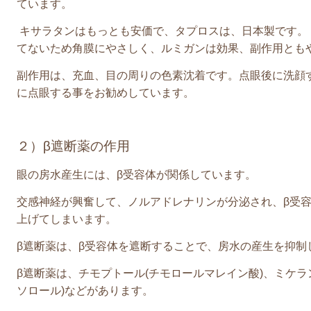
ています。
キサラタンはもっとも安価で、タプロスは、日本製です。
てないため角膜にやさしく、ルミガンは効果、副作用とも
副作用は、充血、目の周りの色素沈着です。点眼後に洗顔
に点眼する事をお勧めしています。
２）β遮断薬の作用
眼の房水産生には、β受容体が関係しています。
交感神経が興奮して、ノルアドレナリンが分泌され、β受
上げてしまいます。
β遮断薬は、β受容体を遮断することで、房水の産生を抑制
β遮断薬は、チモプトール
(
チモロールマレイン酸
)
、ミケラ
ソロール
)
などがあります。