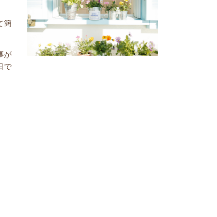
て簡
事が
日で