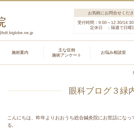
お気軽にお問合せくださ
院
受付時間：9:00～12:30/14:30
定休日 ：隔週で日曜
biglobe.ne.jp
主な症例
施術案内
お悩み相談室
施術アンケート
眼科ブログ３緑
こんにちは、昨年よりおおうち総合鍼灸院にお世話になっ
る,