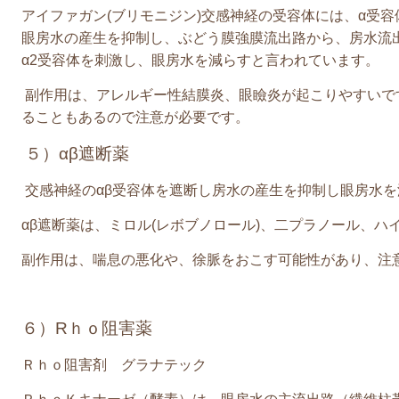
アイファガン
(
ブリモニジン
)
交感神経の受容体には、α受容
眼房水の産生を抑制し、ぶどう膜強膜流出路から、房水流出
α2受容体を刺激し、眼房水を減らすと言われています。
副作用は、アレルギー性結膜炎、眼瞼炎が起こりやすいで
ることもあるので注意が必要です。
５）αβ遮断薬
交感神経のαβ受容体を遮断し房水の産生を抑制し眼房水
αβ遮断薬は、ミロル
(
レボブノロール
)
、二プラノール、ハ
副作用は、喘息の悪化や、徐脈をおこす可能性があり、注
６）
R
ｈｏ阻害薬
Ｒｈｏ阻害剤 グラナテック