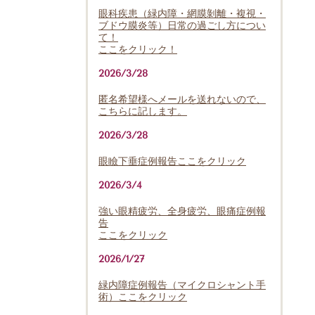
眼科疾患（緑内障・網膜剝離・複視・
ブドウ膜炎等）日常の過ごし方につい
て！
ここをクリック！
2026/3/28
匿名希望様へメールを送れないので、
こちらに記します。
2026/3/28
眼瞼下垂症例報告ここをクリック
2026/3/4
強い眼精疲労、全身疲労、眼痛症例報
告
ここをクリック
2026/1/27
緑内障症例報告（マイクロシャント手
術）ここをクリック