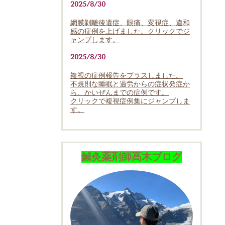
2025/8/30
網膜剝離後遺症、眼痛、変視症、違和
感の症例を上げました。クリックでジ
ャンプします。
2025/8/30
複視の症例報告をプラスしました。
不規則な睡眠と過労からの症状発症か
ら、かいぜんまでの症例です。
クリックで複視症例集にジャンプしま
す。
鍼灸薬剤師髙木ブログ