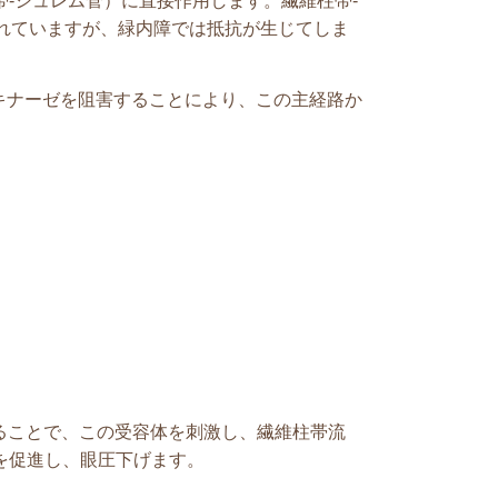
帯
-
シュレム菅）に直接作用します。繊維柱帯
-
れていますが、緑内障では抵抗が生じてしま
キナーゼを阻害することにより、この主経路か
ることで、この受容体を刺激し、繊維柱帯流
を促進し、眼圧下げます。