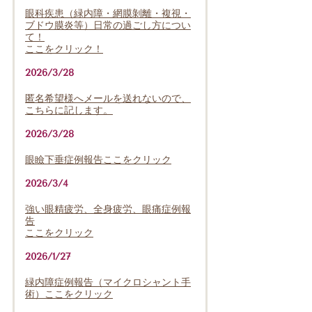
眼科疾患（緑内障・網膜剝離・複視・
ブドウ膜炎等）日常の過ごし方につい
て！
ここをクリック！
2026/3/28
匿名希望様へメールを送れないので、
こちらに記します。
2026/3/28
眼瞼下垂症例報告ここをクリック
2026/3/4
強い眼精疲労、全身疲労、眼痛症例報
告
ここをクリック
2026/1/27
緑内障症例報告（マイクロシャント手
術）ここをクリック