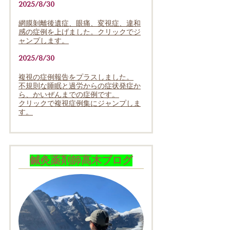
2025/8/30
網膜剝離後遺症、眼痛、変視症、違和
感の症例を上げました。クリックでジ
ャンプします。
2025/8/30
複視の症例報告をプラスしました。
不規則な睡眠と過労からの症状発症か
ら、かいぜんまでの症例です。
クリックで複視症例集にジャンプしま
す。
鍼灸薬剤師髙木ブログ