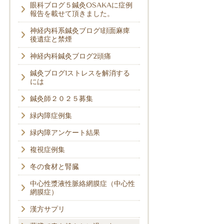
眼科ブログ５鍼灸OSAKAに症例
報告を載せて頂きました。
神経内科系鍼灸ブログ1顔面麻痺
後遺症と禁煙
神経内科鍼灸ブログ2頭痛
鍼灸ブログ1ストレスを解消する
には
鍼灸師２０２５募集
緑内障症例集
緑内障アンケート結果
複視症例集
冬の食材と腎臓
中心性漿液性脈絡網膜症（中心性
網膜症）
漢方サプリ