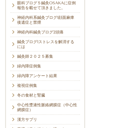
眼科ブログ５鍼灸OSAKAに症例
報告を載せて頂きました。
神経内科系鍼灸ブログ1顔面麻痺
後遺症と禁煙
神経内科鍼灸ブログ2頭痛
鍼灸ブログ1ストレスを解消する
には
鍼灸師２０２５募集
緑内障症例集
緑内障アンケート結果
複視症例集
冬の食材と腎臓
中心性漿液性脈絡網膜症（中心性
網膜症）
漢方サプリ