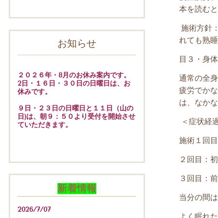
本を読むと
施術方針
れても熟睡
お知らせ
目３・身体
２０２６年・8月のお休み案内です。
通常の全身
2日・１６日・３０日の日曜日は、お
疲労でかな
休みです。
は、なかな
９日・２３日の日曜日と１１日（山の
日)は、朝９：５０より受付を開始させ
＜症状経
ていただきます。
施術１回目
２回目：初
３回目：前
新着情報
当分の間は
2026/7/07
よく眠れた