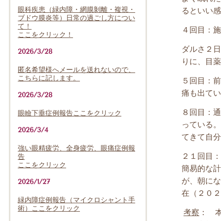
眼科疾患（緑内障・網膜剝離・複視・
るといい感
ブドウ膜炎等）日常の過ごし方につい
て！
４回目：施
ここをクリック！
ダルさ２日
2026/3/28
りに、目薬
匿名希望様へメールを送れないので、
こちらに記します。
５回目：前
痛も出てい
2026/3/28
８回目：通
眼瞼下垂症例報告ここをクリック
っている。
2026/3/4
てきて自分
強い眼精疲労、全身疲労、眼痛症例報
２１回目：
告
ここをクリック
簡易的な計
が、朝にな
2026/1/27
在（２０２
緑内障症例報告（マイクロシャント手
術）ここをクリック
考察
：