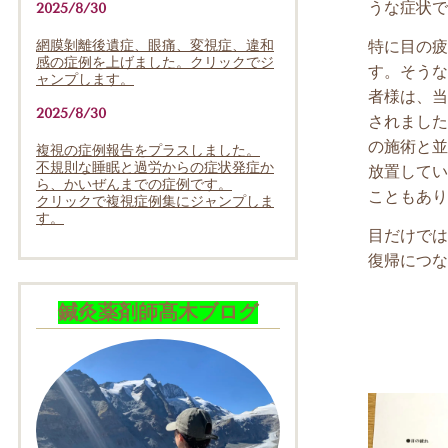
うな症状で
2025/8/30
網膜剝離後遺症、眼痛、変視症、違和
特に目の疲
感の症例を上げました。クリックでジ
す。そうな
ャンプします。
者様は、当
2025/8/30
されました
の施術と並
複視の症例報告をプラスしました。
不規則な睡眠と過労からの症状発症か
放置してい
ら、かいぜんまでの症例です。
こともあり
クリックで複視症例集にジャンプしま
す。
目だけでは
復帰につな
鍼灸薬剤師髙木ブログ